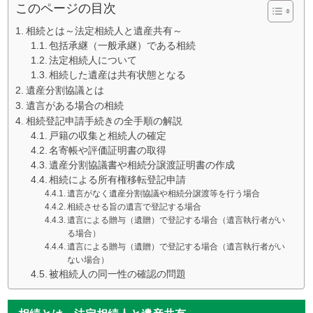
このページの目次
相続とは～法定相続人と遺産共有～
包括承継（一般承継）である相続
法定相続人について
相続した遺産は共有状態となる
遺産分割協議とは
遺言がある場合の相続
相続登記申請手続きの全手順の解説
戸籍の収集と相続人の確定
名寄帳や評価証明書の取得
遺産分割協議書や相続分譲渡証明書の作成
相続による所有権移転登記申請
遺言がなく遺産分割協議や相続分譲渡等を行う場合
相続させる旨の遺言で登記する場合
遺言による贈与（遺贈）で登記する場合（遺言執行者がい
る場合）
遺言による贈与（遺贈）で登記する場合（遺言執行者がい
ない場合）
被相続人の同一性の確認の問題