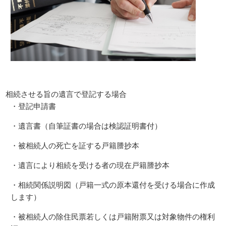
相続させる旨の遺言で登記する場合
・登記申請書
・遺言書（自筆証書の場合は検認証明書付）
・被相続人の死亡を証する戸籍謄抄本
・遺言により相続を受ける者の現在戸籍謄抄本
・相続関係説明図（戸籍一式の原本還付を受ける場合に作成
します）
・被相続人の除住民票若しくは戸籍附票又は対象物件の権利