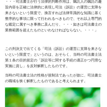
・・・司法書士が行う法律的判断作用は、嘱託人の嘱託の趣
旨内容を正確に法律的に表現し司法（訴訟）の運営に支障を
来さないという限度で、換言すれば法律常識的な知識に基く
整序的な事項に限って行われるべきもので、それ以上専門的
な鑑定に属すべき事務に及んだり、・・・如きは司法書士の
業務範囲を超えたものといわなければならない。・・・」
この判決文で出てくる「司法（訴訟）の運営に支障を来さな
いという限度で」というのは、おそらく、当時の司法書士法
第１条の目的規定の「訴訟等に関する手続の適正かつ円滑な
実施に資し」を反対解釈したものです。
当時の司法書士法の性格が規制法であったが故に、司法書士
の職域を狭く解釈したものであると考えられます。