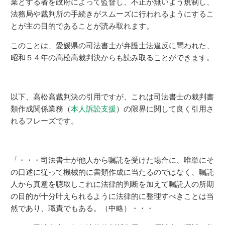
業とする者を政府によって監督し、不正が無いよう規制し、
法務局や裁判所の手続きがスムーズに行われるようにするこ
とが主の目的であることが読み取れます。
このことは、愛媛県の司法書士が弁護士法違反に問われた、
昭和５４年の高松高裁判決からも読み取ることができます。
以下、高松高裁判決の引用ですが、これは司法書士の裁判書
類作成関係業務（
本人訴訟支援
）の限界に関して良く引用さ
れるフレーズです。
「・・・司法書士が他人から嘱託を受けた場合に、唯単にそ
の口述に従って機械的に書類作成に当たるのではなく、嘱託
人から真意を聴取しこれに法律的判断を加えて嘱託人の所期
の目的が十分叶えられるように法律的に整理すべきことは当
然であり、職責でもある。（中略）・・・