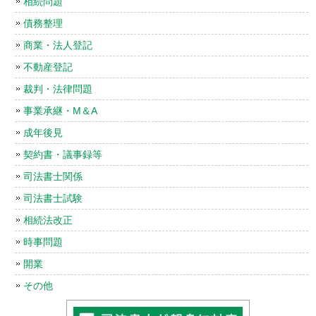
相続問題
債務整理
商業・法人登記
不動産登記
裁判・法律問題
事業承継・M＆A
成年後見
契約書・議事録等
司法書士関係
司法書士試験
相続法改正
時事問題
開業
その他