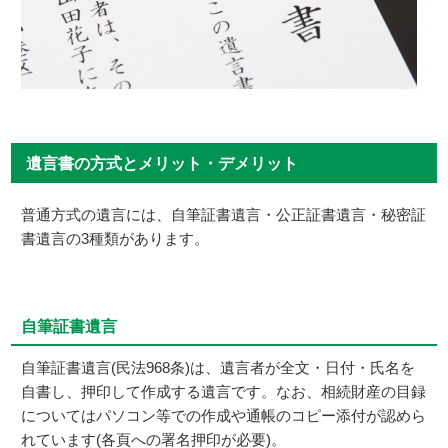
遺言書の方式とメリット・デメリット
普通方式の遺言には、自筆証書遺言・公正証書遺言・秘密証
書遺言の3種類があります。
自筆証書遺言
自筆証書遺言(民法968条)は、遺言者が全文・日付・氏名を
自書し、押印して作成する遺言です。なお、相続財産の目録
についてはパソコン等での作成や通帳のコピー添付が認めら
れています(各頁への署名押印が必要)。