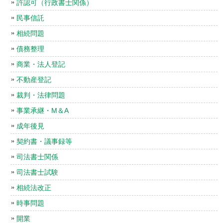
許認可（行政書士関係）
民事信託
相続問題
債務整理
商業・法人登記
不動産登記
裁判・法律問題
事業承継・M＆A
成年後見
契約書・議事録等
司法書士関係
司法書士試験
相続法改正
時事問題
開業