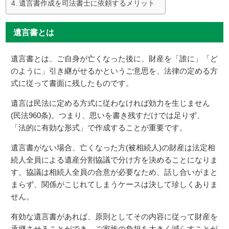
遺言書作成を司法書士に依頼するメリット
遺言書とは
遺言書とは、ご自身が亡くなった後に、財産を「誰に」「ど
のように」引き継がせるかというご意思を、法律の定める方
式に従って書面に残したものです。
遺言は民法に定める方式に従わなければ効力を生じません
(民法960条)。つまり、思いを書き残すだけでは足りず、
「法的に有効な形式」で作成することが重要です。
遺言書がない場合、亡くなった方(被相続人)の財産は法定相
続人全員による遺産分割協議で分け方を決めることになりま
す。協議は相続人全員の合意が必要なため、話し合いがまと
まらず、関係がこじれてしまうケースは決して珍しくありま
せん。
有効な遺言書があれば、原則としてその内容に従って財産を
承継させることができ、ご家族の負担を大きく減らすことが