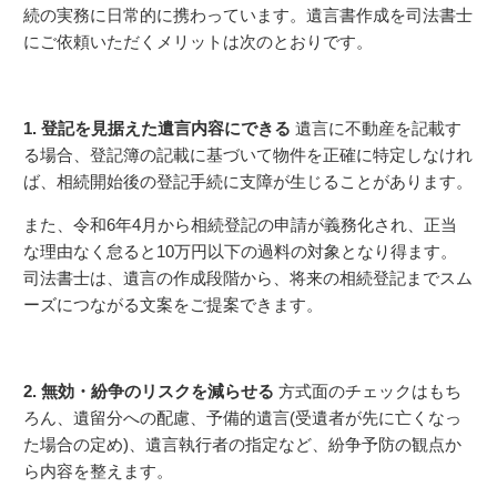
続の実務に日常的に携わっています。遺言書作成を司法書士
にご依頼いただくメリットは次のとおりです。
1. 登記を見据えた遺言内容にできる
遺言に不動産を記載す
る場合、登記簿の記載に基づいて物件を正確に特定しなけれ
ば、相続開始後の登記手続に支障が生じることがあります。
また、令和6年4月から相続登記の申請が義務化され、正当
な理由なく怠ると10万円以下の過料の対象となり得ます。
司法書士は、遺言の作成段階から、将来の相続登記までスム
ーズにつながる文案をご提案できます。
2. 無効・紛争のリスクを減らせる
方式面のチェックはもち
ろん、遺留分への配慮、予備的遺言(受遺者が先に亡くなっ
た場合の定め)、遺言執行者の指定など、紛争予防の観点か
ら内容を整えます。