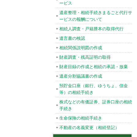
ービス
遺産整理・相続手続きまるごと代行サ
ービスの報酬について
相続人調査・戸籍謄本の取得代行
遺言書の検認
相続関係説明図の作成
財産調査・残高証明の取得
財産目録の作成と相続の承認・放棄
遺産分割協議書の作成
預貯金口座（銀行、ゆうちょ、信金
等）の相続手続き
株式などの有価証券、証券口座の相続
手続き
生命保険の相続手続き
不動産の名義変更（相続登記）