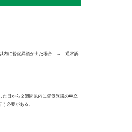
以内に督促異議が出た場合 → 通常訴
した日から２週間以内に督促異議の申立
行う必要がある。