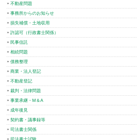
不動産問題
事務所からのお知らせ
損失補償・土地収用
許認可（行政書士関係）
民事信託
相続問題
債務整理
商業・法人登記
不動産登記
裁判・法律問題
事業承継・M＆A
成年後見
契約書・議事録等
司法書士関係
司法書士試験