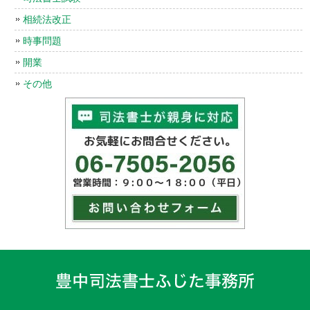
相続法改正
時事問題
開業
その他