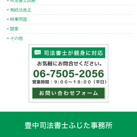
司法書士試験
相続法改正
時事問題
開業
その他