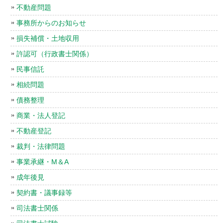
不動産問題
事務所からのお知らせ
損失補償・土地収用
許認可（行政書士関係）
民事信託
相続問題
債務整理
商業・法人登記
不動産登記
裁判・法律問題
事業承継・M＆A
成年後見
契約書・議事録等
司法書士関係