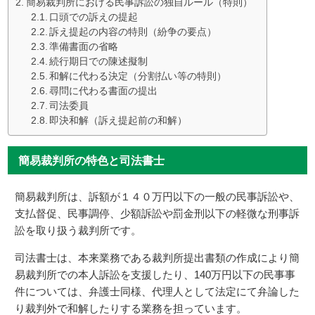
簡易裁判所における民事訴訟の独自ルール（特則）
口頭での訴えの提起
訴え提起の内容の特則（紛争の要点）
準備書面の省略
続行期日での陳述擬制
和解に代わる決定（分割払い等の特則）
尋問に代わる書面の提出
司法委員
即決和解（訴え提起前の和解）
簡易裁判所の特色と司法書士
簡易裁判所は、訴額が１４０万円以下の一般の民事訴訟や、
支払督促、民事調停、少額訴訟や罰金刑以下の軽微な刑事訴
訟を取り扱う裁判所です。
司法書士は、本来業務である裁判所提出書類の作成により簡
易裁判所での本人訴訟を支援したり、140万円以下の民事事
件については、弁護士同様、代理人として法定にて弁論した
り裁判外で和解したりする業務を担っています。