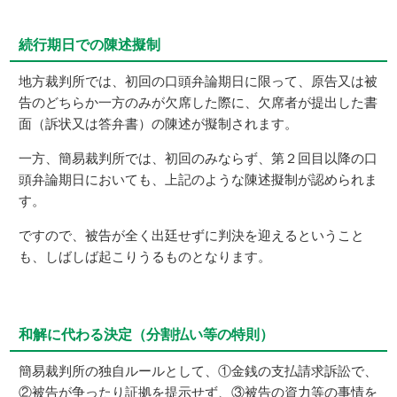
続行期日での陳述擬制
地方裁判所では、初回の口頭弁論期日に限って、原告又は被
告のどちらか一方のみが欠席した際に、欠席者が提出した書
面（訴状又は答弁書）の陳述が擬制されます。
一方、簡易裁判所では、初回のみならず、第２回目以降の口
頭弁論期日においても、上記のような陳述擬制が認められま
す。
ですので、被告が全く出廷せずに判決を迎えるということ
も、しばしば起こりうるものとなります。
和解に代わる決定（分割払い等の特則）
簡易裁判所の独自ルールとして、①金銭の支払請求訴訟で、
②被告が争ったり証拠を提示せず、③被告の資力等の事情を